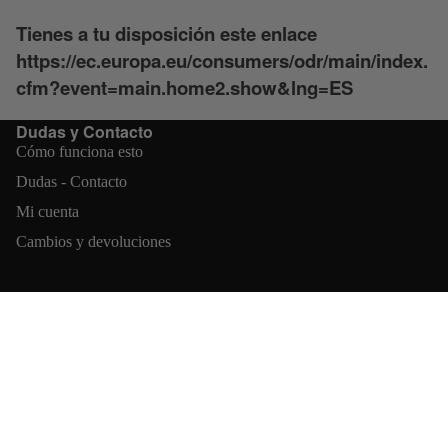
Tienes a tu disposición este enlace
https://ec.europa.eu/consumers/odr/main/index.
cfm?event=main.home2.show&lng=ES
Dudas y Contacto
HOMBRE
Cómo funciona esto
MUJER
Dudas - Contacto
ACCESORI
Mi cuenta
OS
Cambios y devoluciones
📍 DIRECCIÓN TIENDA FÍSICA:
Calle de la Palma, 76 28015 Madrid España (metro pz. España)